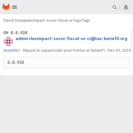
Homepage
Skip to main content
M
David Smadja
leximpact-socio-fiscal-ui
Tags
Tags
0.0.920
admin+leximpact-socio-fiscal-ui-ci@tax-benefit.org
8ee830b7
·
Répare le copier/coller pour Firefox et Safari(?)
·
Dec 05, 2024
0.0.920