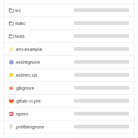
src
static
tests
.env.example
.eslintignore
.eslintrc.cjs
.gitignore
.gitlab-ci.yml
.npmrc
.prettierignore