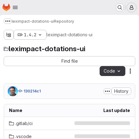
Homepage
Skip to main content
M
leximpact-dotations-ui
Repository
Show more breadcrumbs
1.4.2
leximpact-dotations-ui
leximpact-dotations-ui
Find file
Code
Act
History
130214c1
Name
Last update
.gitlab/ci
.vscode