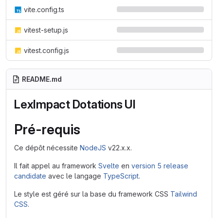
vite.config.ts
vitest-setup.js
vitest.config.js
README.md
LexImpact Dotations UI
Pré-requis
Ce dépôt nécessite
NodeJS
v22.x.x.
Il fait appel au framework
Svelte
en
version 5 release
candidate
avec le langage
TypeScript
.
Le style est géré sur la base du framework CSS
Tailwind
CSS
.