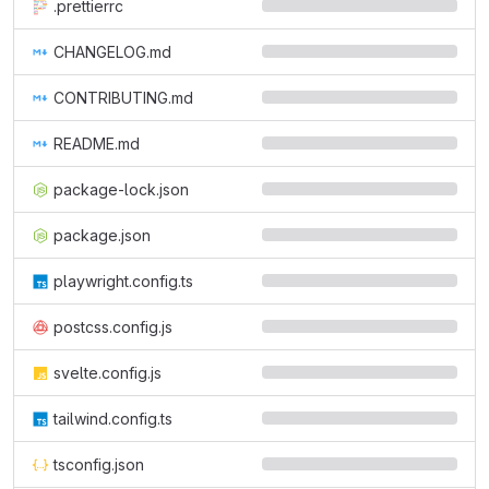
.prettierrc
CHANGELOG.md
CONTRIBUTING.md
README.md
package-lock.json
package.json
playwright.config.ts
postcss.config.js
svelte.config.js
tailwind.config.ts
tsconfig.json