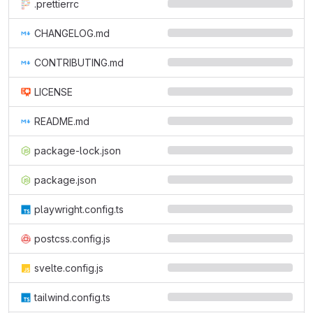
.prettierrc
CHANGELOG.md
CONTRIBUTING.md
LICENSE
README.md
package-lock.json
package.json
playwright.config.ts
postcss.config.js
svelte.config.js
tailwind.config.ts