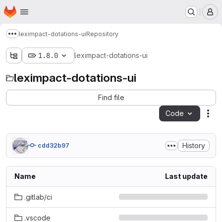
Homepage
Skip to main content
M
leximpact-dotations-ui
Repository
Show more breadcrumbs
1.8.0
leximpact-dotations-ui
leximpact-dotations-ui
Find file
Code
Act
History
cdd32b97
Name
Last update
.gitlab/ci
.vscode