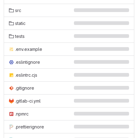
src
static
tests
.env.example
.eslintignore
.eslintrc.cjs
.gitignore
.gitlab-ci.yml
.npmrc
.prettierignore