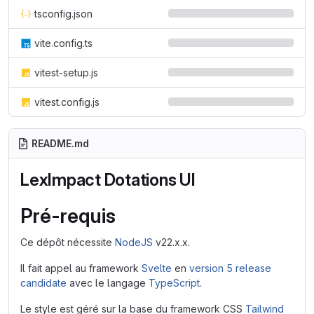
tsconfig.json
vite.config.ts
vitest-setup.js
vitest.config.js
README.md
LexImpact Dotations UI
Pré-requis
Ce dépôt nécessite
NodeJS
v22.x.x.
Il fait appel au framework
Svelte
en
version 5 release
candidate
avec le langage
TypeScript
.
Le style est géré sur la base du framework CSS
Tailwind