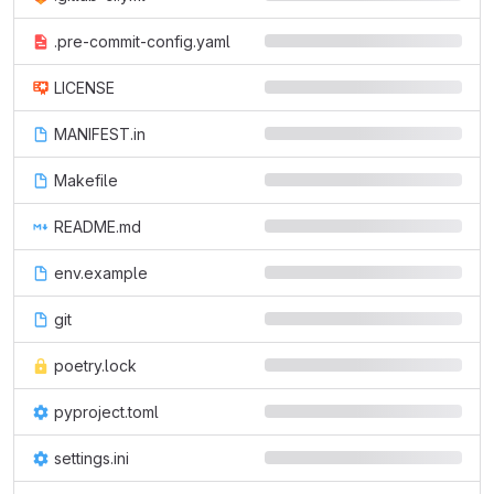
.pre-commit-config.yaml
LICENSE
MANIFEST.in
Makefile
README.md
env.example
git
poetry.lock
pyproject.toml
settings.ini