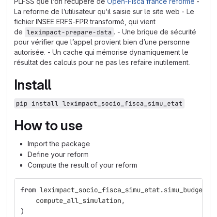
PLFSS que l’on recupere de
Open-Fisca france reforme
-
La reforme de l’utilisateur qu’il saisie sur le site web - Le
fichier INSEE ERFS-FPR transformé, qui vient
de
. - Une brique de sécurité
leximpact-prepare-data
pour vérifier que l’appel provient bien d’une personne
autorisée. - Un cache qui mémorise dynamiquement le
résultat des calculs pour ne pas les refaire inutilement.
Install
pip install leximpact_socio_fisca_simu_etat
How to use
Import the package
Define your reform
Compute the result of your reform
from
leximpact_socio_fisca_simu_etat.simu_budget_s
compute_all_simulation
,
)