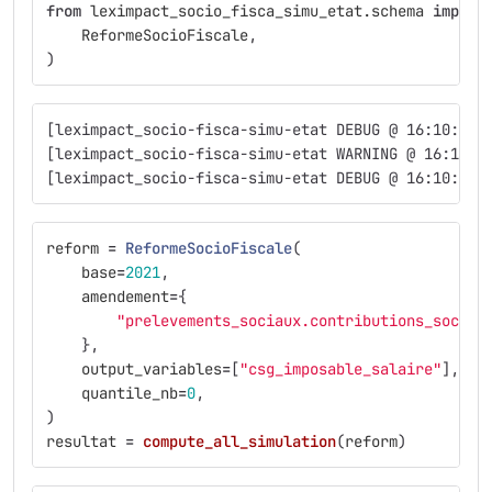
from
leximpact_socio_fisca_simu_etat.schema
import
ReformeSocioFiscale
,
)
[leximpact_socio-fisca-simu-etat DEBUG @ 16:10:17]
[leximpact_socio-fisca-simu-etat WARNING @ 16:10:1
[leximpact_socio-fisca-simu-etat DEBUG @ 16:10:17]
reform
=
ReformeSocioFiscale
(
base
=
2021
,
amendement
=
{
"
prelevements_sociaux.contributions_social
},
output_variables
=
[
"
csg_imposable_salaire
"
],
quantile_nb
=
0
,
)
resultat
=
compute_all_simulation
(
reform
)