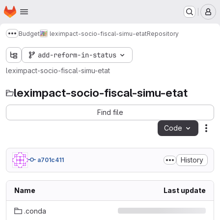
Homepage
Skip to main content
M
Budget
leximpact-socio-fiscal-simu-etat
Repository
Show more breadcrumbs
add-reform-in-status
leximpact-socio-fiscal-simu-etat
leximpact-socio-fiscal-simu-etat
Find file
Code
Act
History
a701c411
Name
Last update
.conda