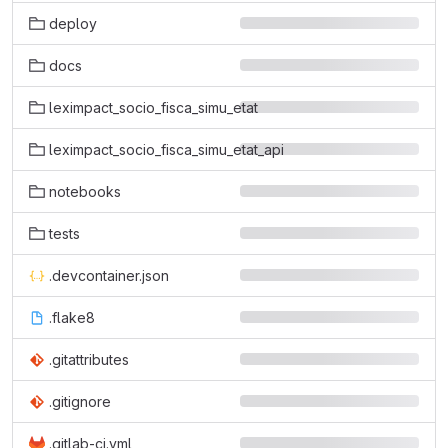
deploy
docs
leximpact_socio_fisca_simu_etat
leximpact_socio_fisca_simu_etat_api
notebooks
tests
.devcontainer.json
.flake8
.gitattributes
.gitignore
.gitlab-ci.yml