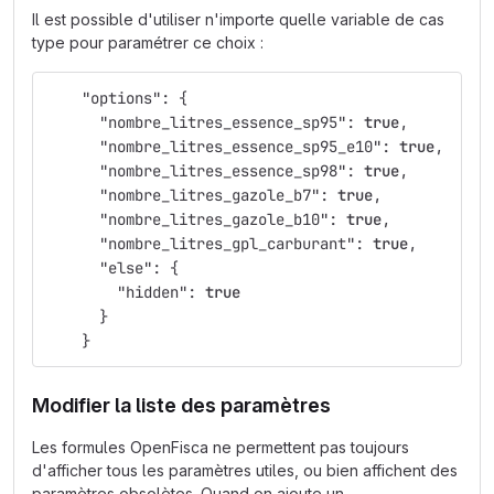
Il est possible d'utiliser n'importe quelle variable de cas
type pour paramétrer ce choix :
"options"
:
{
"nombre_litres_essence_sp95"
:
true
,
"nombre_litres_essence_sp95_e10"
:
true
,
"nombre_litres_essence_sp98"
:
true
,
"nombre_litres_gazole_b7"
:
true
,
"nombre_litres_gazole_b10"
:
true
,
"nombre_litres_gpl_carburant"
:
true
,
"else"
:
{
"hidden"
:
true
}
}
Modifier la liste des paramètres
Les formules OpenFisca ne permettent pas toujours
d'afficher tous les paramètres utiles, ou bien affichent des
paramètres obsolètes. Quand on ajoute un