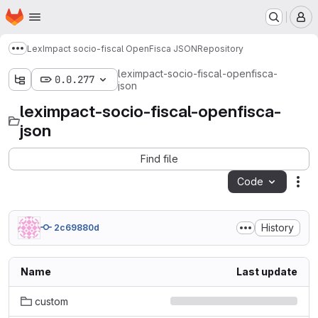
Homepage
Skip to main content
M
LexImpact socio-fiscal OpenFisca JSON
Repository
Show more breadcrumbs
leximpact-socio-fiscal-openfisca-
0.0.277
json
leximpact-socio-fiscal-openfisca-
json
Find file
Code
Act
History
2c69880d
Name
Last update
custom