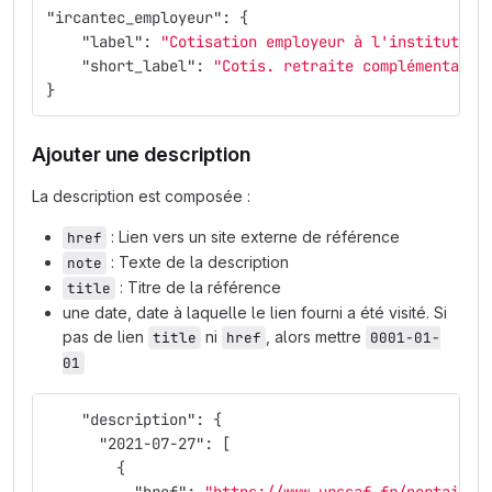
"ircantec_employeur"
:
{
"label"
:
"Cotisation employeur à l'institution
"short_label"
:
"Cotis. retraite complémentaire
}
Ajouter une description
La description est composée :
: Lien vers un site externe de référence
href
: Texte de la description
note
: Titre de la référence
title
une date, date à laquelle le lien fourni a été visité. Si
pas de lien
ni
, alors mettre
title
href
0001-01-
01
"description"
:
{
"2021-07-27"
:
[
{