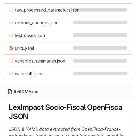
raw_processed_parameters.json
reforms_changes.json
test_cases.json
units.yaml
variables_summaries.json
waterfalls.json
README.md
LexImpact Socio-Fiscal OpenFisca
JSON
JSON & YAML data extracted from OpenFisca-France-
with-indirect-taxation source code (parameters, variables,