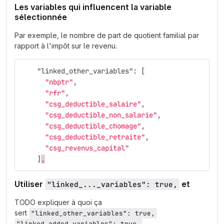
Les variables qui influencent la variable
sélectionnée
Par exemple, le nombre de part de quotient familial par
rapport à l'impôt sur le revenu.
"linked_other_variables"
:
[
"nbptr"
,
"rfr"
,
"csg_deductible_salaire"
,
"csg_deductible_non_salarie"
,
"csg_deductible_chomage"
,
"csg_deductible_retraite"
,
"csg_revenus_capital"
]
,
Utiliser
et
"linked_..._variables": true,
TODO expliquer à quoi ça
sert
"linked_other_variables": true,
"linked_added_variables": true,