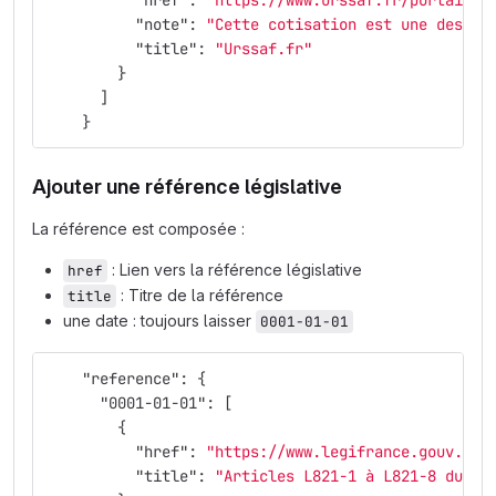
"href"
:
"https://www.urssaf.fr/portail/h
"note"
:
"Cette cotisation est une des de
"title"
:
"Urssaf.fr"
}
]
}
Ajouter une référence législative
La référence est composée :
: Lien vers la référence législative
href
: Titre de la référence
title
une date : toujours laisser
0001-01-01
"reference"
:
{
"0001-01-01"
:
[
{
"href"
:
"https://www.legifrance.gouv.fr/
"title"
:
"Articles L821-1 à L821-8 du Co