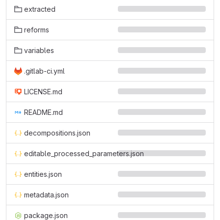
extracted
reforms
variables
.gitlab-ci.yml
LICENSE.md
README.md
decompositions.json
editable_processed_parameters.json
entities.json
metadata.json
package.json