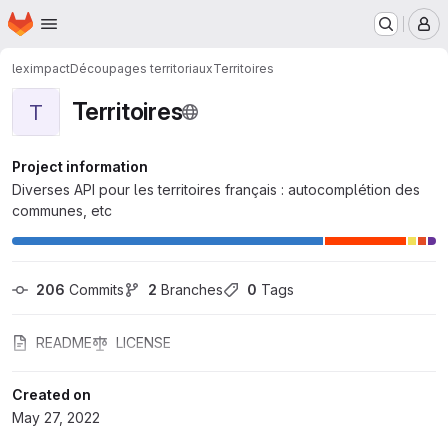
Homepage
Skip to main content
M
leximpact
Découpages territoriaux
Territoires
Territoires
T
Project information
Diverses API pour les territoires français : autocomplétion des
communes, etc
206
 Commits
2
 Branches
0
 Tags
README
LICENSE
Created on
May 27, 2022